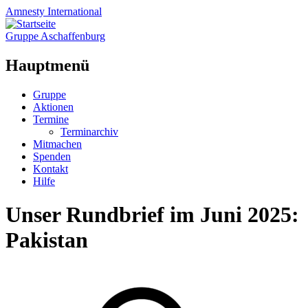
Amnesty
International
Gruppe Aschaffenburg
Hauptmenü
Zum
Gruppe
Inhalt
Aktionen
springen
Termine
Terminarchiv
Mitmachen
Spenden
Kontakt
Hilfe
Unser Rundbrief im Juni 2025:
Pakistan