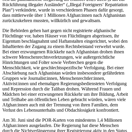
Rückführung illegaler Ausländer“ („Illegal Foreigners‘ Repatriation
Plan“) verkündete, wurde in verschiedenen Phasen dafür gesorgt,
dass mittlerweile über 1 Millionen Afghan:innen nach Afghanistan
zurückzukehren mussten, willkürlich und gewaltsam.
Die Behörden gehen hart gegen nicht registrierte afghanische
Flüchtlinge vor, haben Häuser von Flüchtlingen abgerissen, ihr
Eigentum beschlagnahmt und Haftanstalten eingerichtet, wobei den
Inhaftierten der Zugang zu einem Rechtsbeistand verwehrt wurde.
Bei einer erzwungenen Rückkehr nach Afghanistan drohen ihnen
schwere Menschenrechtsverletzungen, wie außergerichtliche
Hinrichtungen und Folter sowie Verbrechen gegen die
Menschlichkeit, wie geschlechtsspezifische Verfolgung. Bei einer
Abschiebung nach Afghanistan würden insbesondere gefährdeten
Gruppen wie Journalist:innen, Menschenrechtler:innen,
Aktivist:innen und ehemaligen Regierungsbediensteten Verfolgung
und Repression durch die Taliban drohen. Während Frauen und
Mädchen bei einer erzwungenen Rückkehr um ihre Bildung, Arbeit
und Teilhabe am öffentlichen Leben gebracht würden, wären viele
Afghan:innen auch mit der Trennung von ihren Familien, dem
Verlust des Lebensunterhalts und Obdachlosigkeit konfrontiert.
Am 30. Juni sind die POR-Karten von mindestens 1,4 Millionen
Afghan:innen ausgelaufen. Die Regierung hat diese Menschen
durch die Nichtverlängerung ihrer Registrierung aktiv in den Status