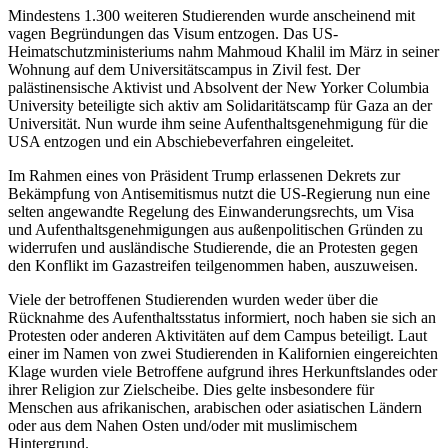
Mindestens 1.300 weiteren Studierenden wurde anscheinend mit
vagen Begründungen das Visum entzogen. Das US-
Heimatschutzministeriums nahm Mahmoud Khalil im März in seiner
Wohnung auf dem Universitätscampus in Zivil fest. Der
palästinensische Aktivist und Absolvent der New Yorker Columbia
University beteiligte sich aktiv am Solidaritätscamp für Gaza an der
Universität. Nun wurde ihm seine Aufenthaltsgenehmigung für die
USA entzogen und ein Abschiebeverfahren eingeleitet.
Im Rahmen eines von Präsident Trump erlassenen Dekrets zur
Bekämpfung von Antisemitismus nutzt die US-Regierung nun eine
selten angewandte Regelung des Einwanderungsrechts, um Visa
und Aufenthaltsgenehmigungen aus außenpolitischen Gründen zu
widerrufen und ausländische Studierende, die an Protesten gegen
den Konflikt im Gazastreifen teilgenommen haben, auszuweisen.
Viele der betroffenen Studierenden wurden weder über die
Rücknahme des Aufenthaltsstatus informiert, noch haben sie sich an
Protesten oder anderen Aktivitäten auf dem Campus beteiligt. Laut
einer im Namen von zwei Studierenden in Kalifornien eingereichten
Klage wurden viele Betroffene aufgrund ihres Herkunftslandes oder
ihrer Religion zur Zielscheibe. Dies gelte insbesondere für
Menschen aus afrikanischen, arabischen oder asiatischen Ländern
oder aus dem Nahen Osten und/oder mit muslimischem
Hintergrund.