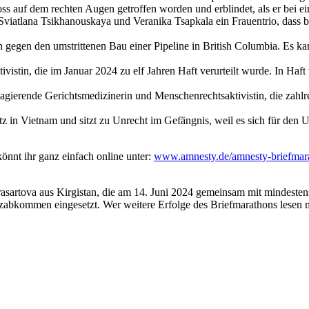
s auf dem rechten Augen getroffen worden und erblindet, als er bei ein
 Sviatlana Tsikhanouskaya und Veranika Tsapkala ein Frauentrio, dass b
h gegen den umstrittenen Bau einer Pipeline in British Columbia. Es 
ktivistin, die im Januar 2024 zu elf Jahren Haft verurteilt wurde. In Haft
nal agierende Gerichtsmedizinerin und Menschenrechtsaktivistin, die zahl
tz in Vietnam und sitzt zu Unrecht im Gefängnis, weil es sich für de
önnt ihr ganz einfach online unter:
www.amnesty.de/amnesty-briefmar
arasartova aus Kirgistan, die am 14. Juni 2024 gemeinsam mit mindeste
zabkommen eingesetzt. Wer weitere Erfolge des Briefmarathons lesen möc