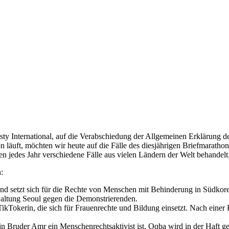
y International, auf die Verabschiedung der Allgemeinen Erklärung 
uft, möchten wir heute auf die Fälle des diesjährigen Briefmarathons 
n jedes Jahr verschiedene Fälle aus vielen Ländern der Welt behandelt
:
 und setzt sich für die Rechte von Menschen mit Behinderung in Südkorea
altung Seoul gegen die Demonstrierenden.
 TikTokerin, die sich für Frauenrechte und Bildung einsetzt. Nach ein
sein Bruder Amr ein Menschenrechtsaktivist ist. Oqba wird in der Haft g