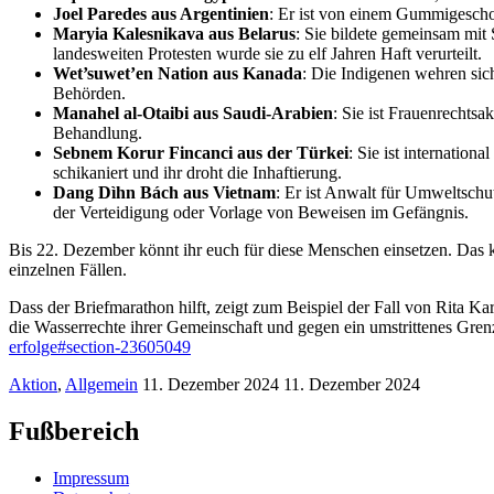
Joel Paredes aus Argentinien
: Er ist von einem Gummigeschos
Maryia Kalesnikava aus Belarus
: Sie bildete gemeinsam mit
landesweiten Protesten wurde sie zu elf Jahren Haft verurteilt.
Wet’suwet’en Nation aus Kanada
: Die Indigenen wehren sic
Behörden.
Manahel al-Otaibi aus Saudi-Arabien
: Sie ist Frauenrechtsa
Behandlung.
Sebnem Korur Fincanci aus der Türkei
: Sie ist internatio
schikaniert und ihr droht die Inhaftierung.
Dang Dìhn Bách aus Vietnam
: Er ist Anwalt für Umweltschu
der Verteidigung oder Vorlage von Beweisen im Gefängnis.
Bis 22. Dezember könnt ihr euch für diese Menschen einsetzen. Das k
einzelnen Fällen.
Dass der Briefmarathon hilft, zeigt zum Beispiel der Fall von Rita K
die Wasserrechte ihrer Gemeinschaft und gegen ein umstrittenes Gren
erfolge#section-23605049
Aktion
,
Allgemein
11. Dezember 2024
11. Dezember 2024
Fußbereich
Impressum