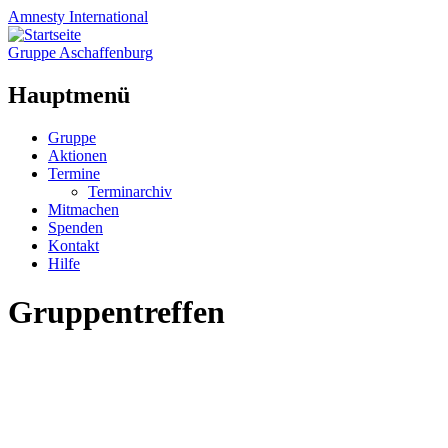
Amnesty
International
Gruppe Aschaffenburg
Hauptmenü
Zum
Gruppe
Inhalt
Aktionen
springen
Termine
Terminarchiv
Mitmachen
Spenden
Kontakt
Hilfe
Gruppentreffen